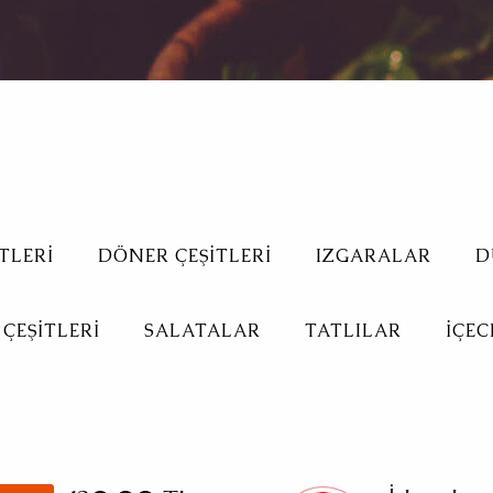
TLERI
DÖNER ÇEŞITLERI
IZGARALAR
D
ÇEŞITLERI
SALATALAR
TATLILAR
İÇEC