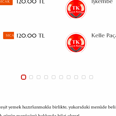
İşkembe
120.00 TL
SICAK
Kelle Paç
120.00 TL
SICAK
 çeşit yemek hazırlanmakla birlikte, yukarıdaki menüde bel
k günün menüsünü hakkında bilgi alınız!