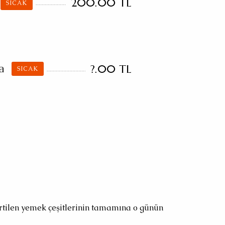
200.00 TL
SICAK
a
?.00 TL
SICAK
irtilen yemek çeşitlerinin tamamına o günün