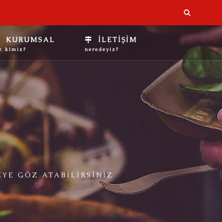
KURUMSAL
İLETİŞİM
z kimiz?
neredeyiz?
EYE GÖZ ATABILIRSINIZ