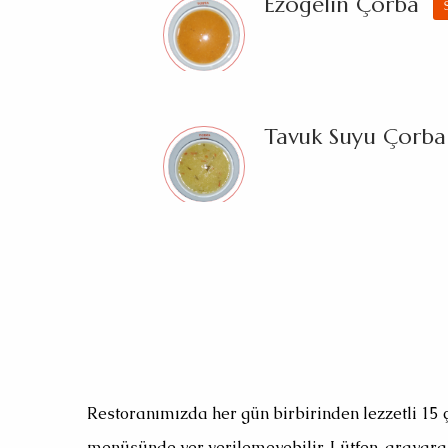
Ezogelin Çorba
Tavuk Suyu Çorba
Restoranımızda her gün birbirinden lezzetli 15
menüsünde yer verilemeyebilir. Lütfen, arayara