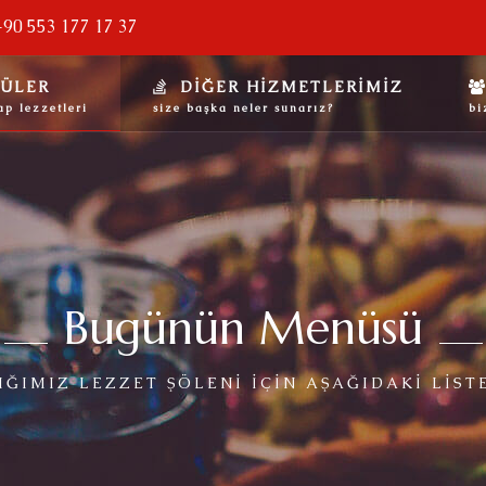
 +90 553 177 17 37
ÜLER
DİĞER HİZMETLERİMİZ
ap lezzetleri
size başka neler sunarız?
bi
Bugünün Menüsü
ĞIMIZ LEZZET ŞÖLENI IÇIN AŞAĞIDAKI LIST